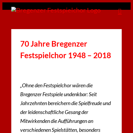
Zum
Inhalt
springen
70 Jahre Bregenzer
Festspielchor 1948 – 2018
„Ohne den Festspielchor wären die
Bregenzer Festspiele undenkbar: Seit
Jahrzehnten bereichern die Spielfreude und
der leidenschaftliche Gesang der
Mitwirkenden die Aufführungen an
verschiedenen Spielstätten, besonders